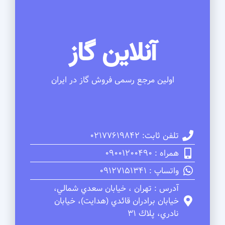
آنلاین گاز
اولین مرجع رسمی فروش گاز در ایران
تلفن ثابت: 02177619842
همراه : 09001200490
واتساپ : 09127151341
آدرس : تهران ، خيابان سعدي شمالي،
خيابان برادران قائدي (هدايت)، خيابان
نادري، پلاك 31