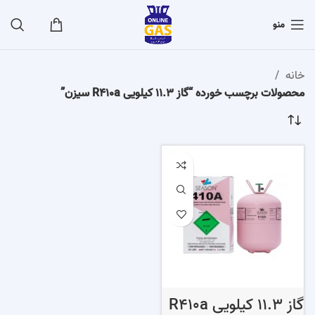
منو
خانه
محصولات برچسب خورده “گاز 11.3 کیلویی R410a سیزن”
گاز 11.3 کیلویی R410a