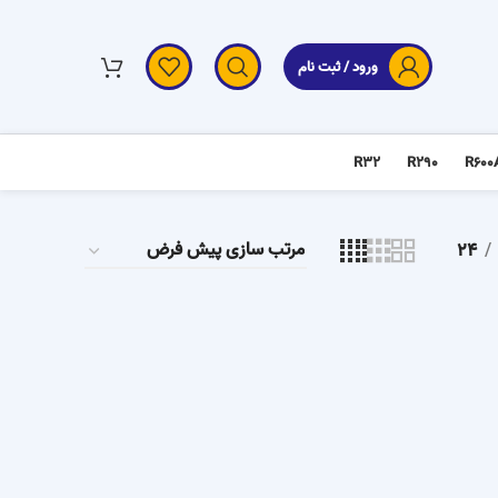
ورود / ثبت نام
R32
R290
R600
24