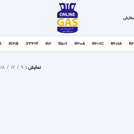
سفارش
A
R141B
1234YF
R12
R507
R410A
R407C
R406A
R4
نمایش
9
12
18