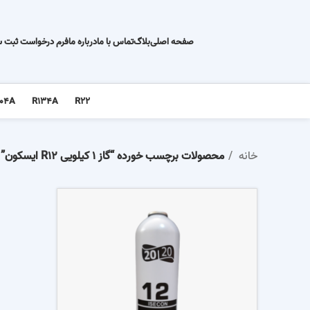
صفحه اصلی
بلاگ
تماس با ما
درباره ما
فرم درخواست ثبت 
04A
R134A
R22
خانه
محصولات برچسب خورده “گاز 1 کیلویی R12 ایسکون”