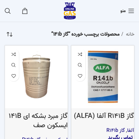
منو
خانه
محصولات برچسب خورده “گاز ۱۴۱b”
گاز R141B آلفا (ALFA)
گاز مبرد بشکه ای 141B
ایسکون صف
آلفا
,
گاز R141b
تماس بگیرید