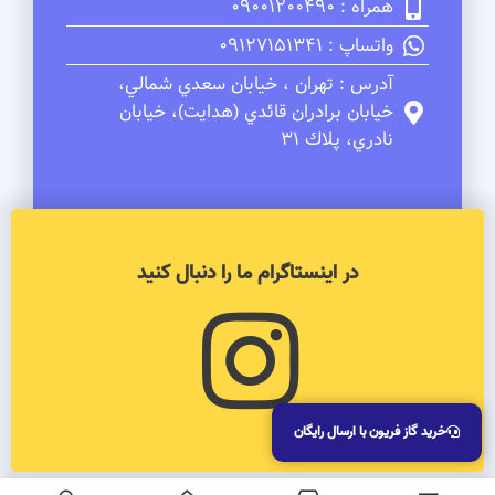
همراه : 09001200490
واتساپ : 09127151341
آدرس : تهران ، خيابان سعدي شمالي،
خيابان برادران قائدي (هدايت)، خيابان
نادري، پلاك 31
در اینستاگرام ما را دنبال کنید
خرید گاز فریون با ارسال رایگان