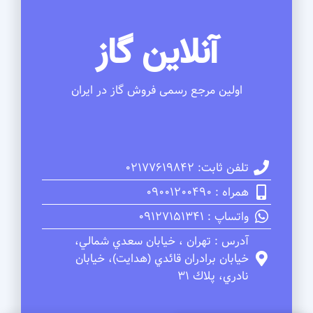
آنلاین گاز
اولین مرجع رسمی فروش گاز در ایران
تلفن ثابت: 02177619842
همراه : 09001200490
واتساپ : 09127151341
آدرس : تهران ، خيابان سعدي شمالي،
خيابان برادران قائدي (هدايت)، خيابان
نادري، پلاك 31