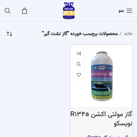
منو
خانه
محصولات برچسب خورده “گاز نشت گیر”
گاز مولتی اکشن R134a
نویسکو