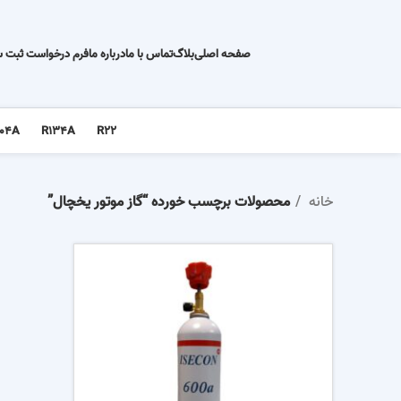
صفحه اصلی
بلاگ
تماس با ما
درباره ما
فرم درخواست ثبت 
04A
R134A
R22
خانه
محصولات برچسب خورده “گاز موتور یخچال”