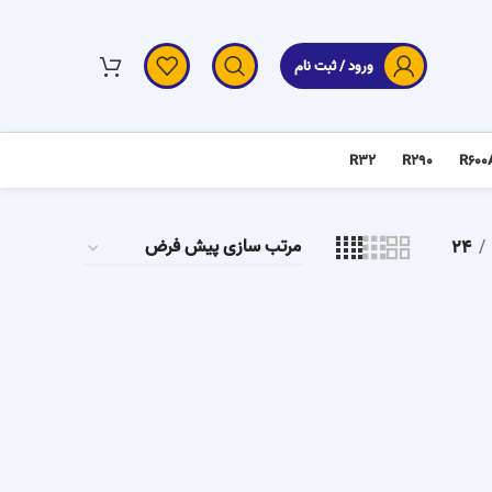
ورود / ثبت نام
R32
R290
R600
24