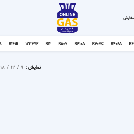
سفارش
A
R141B
1234YF
R12
R507
R410A
R407C
R406A
R4
نمایش
9
12
18