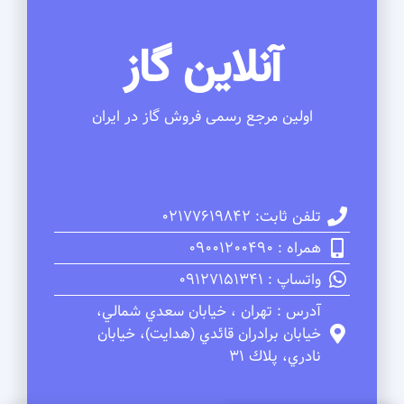
آنلاین گاز
اولین مرجع رسمی فروش گاز در ایران
تلفن ثابت: 02177619842
همراه : 09001200490
واتساپ : 09127151341
آدرس : تهران ، خيابان سعدي شمالي،
خيابان برادران قائدي (هدايت)، خيابان
نادري، پلاك 31