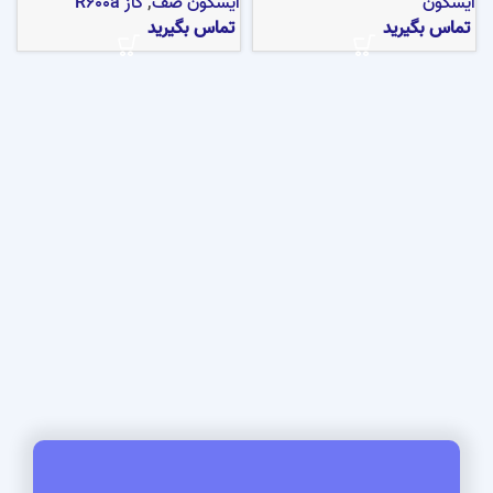
ایسکون
ایسکون صف
,
گاز R600a
تماس بگیرید
تماس بگیرید