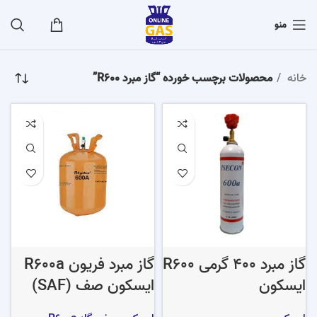
منو
خانه
محصولات برچسب خورده “گاز مبرد R600”
گاز مبرد 400 گرمی R600
گاز مبرد فریون R600a
ایسکون
ایسکون صف (SAF)