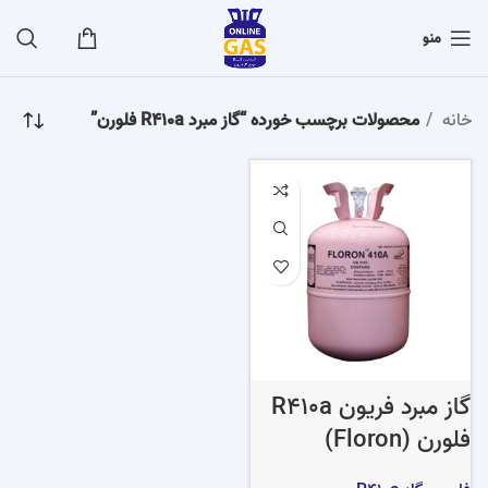
منو
خانه
محصولات برچسب خورده “گاز مبرد R410a فلورن”
گاز مبرد فریون R410a
فلورن (Floron)