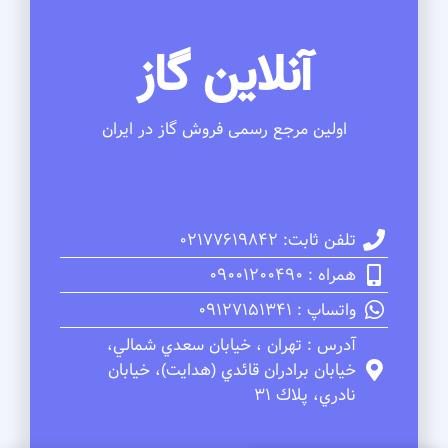
آنلاین گاز
اولین مرجع رسمی فروش گاز در ایران
تلفن ثابت: 02177619842
همراه : 09001200490
واتساپ : 09127151341
آدرس : تهران ، خيابان سعدي شمالي،
خيابان برادران قائدي (هدايت)، خيابان
نادري، پلاك 31