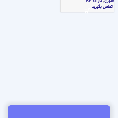
فلورن
,
گاز R410a
تماس بگیرید