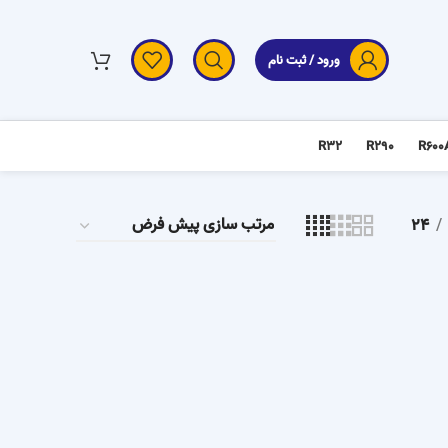
ورود / ثبت نام
R32
R290
R600
24