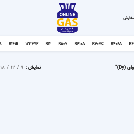
سفارش
A
R141B
1234YF
R12
R507
R410A
R407C
R406A
R4
نمایش
9
12
18