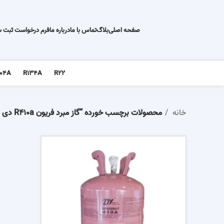
صفحه اصلی
بلاگ
تماس با ما
درباره ما
فرم درخواست ثبت 
04A
R134A
R22
خانه
محصولات برچسب خورده “گاز مبرد فریون R410a دی وای (Dy)”