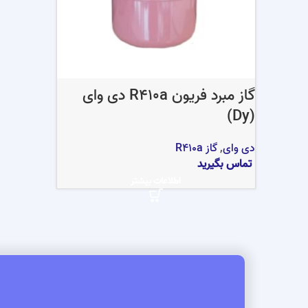
گاز مبرد فریون R410a دی وای
(Dy)
دی وای
,
گاز R410a
تماس بگیرید
اطلاعات بیشتر