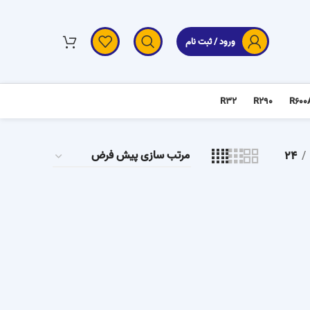
ورود / ثبت نام
R32
R290
R600
24