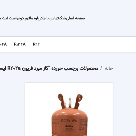
صفحه اصلی
بلاگ
تماس با ما
درباره ما
فرم درخواست ثبت 
04A
R134A
R22
خانه
محصولات برچسب خورده “گاز مبرد فریون R404a ایسکون”