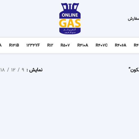
سفارش
A
R141B
1234YF
R12
R507
R410A
R407C
R406A
R4
نمایش
9
12
18