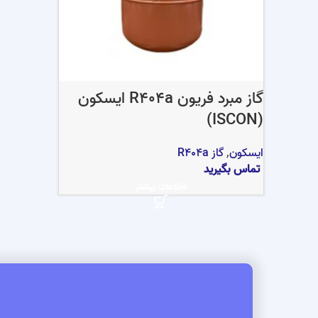
گاز مبرد فریون R404a ایسکون
(ISCON)
ایسکون
,
گاز R404a
تماس بگیرید
اطلاعات بیشتر