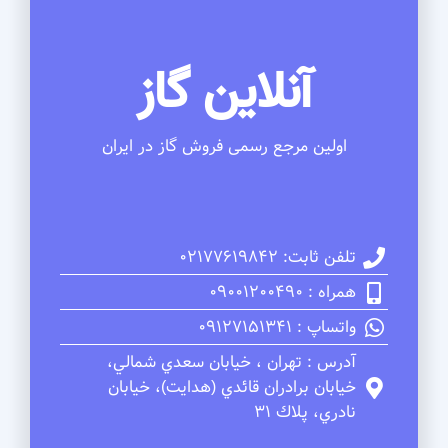
آنلاین گاز
اولین مرجع رسمی فروش گاز در ایران
تلفن ثابت: 02177619842
همراه : 09001200490
واتساپ : 09127151341
آدرس : تهران ، خيابان سعدي شمالي،
خيابان برادران قائدي (هدايت)، خيابان
نادري، پلاك 31