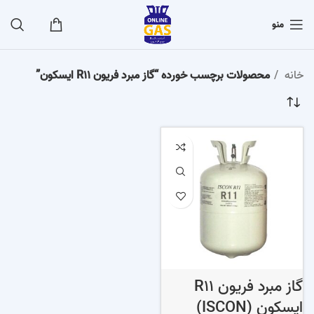
منو
خانه
محصولات برچسب خورده “گاز مبرد فریون R11 ایسکون”
گاز مبرد فریون R11
ایسکون (ISCON)