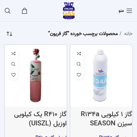
منو
خانه
محصولات برچسب خورده “گاز فریون”
گاز 1 کیلویی R134a
گاز R410 یک کیلویی
سیزن SEASON
اوزیل (UISZL)