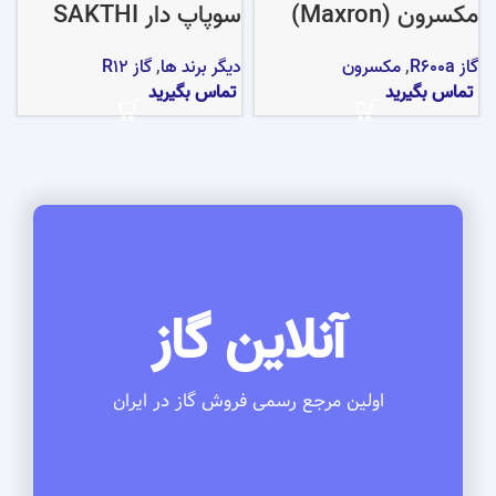
مکسرون (Maxron)
سوپاپ دار SAKTHI
گاز R600a
,
مکسرون
دیگر برند ها
,
گاز R12
تماس بگیرید
تماس بگیرید
آنلاین گاز
اولین مرجع رسمی فروش گاز در ایران