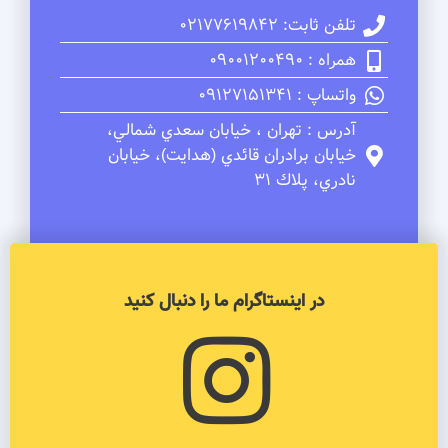
تلفن ثابت: 02177619842
همراه : 09001200490
واتساپ : 09127151341
آدرس : تهران ، خيابان سعدي شمالي،
خيابان برادران قائدي (هدايت)، خيابان
نادري، پلاك 31
در اینستاگرام ما را دنبال کنید