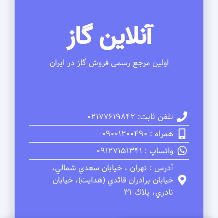
آنلاین گاز
اولین مرجع رسمی فروش گاز در ایران
تلفن ثابت: 02177619842
همراه : 09001200490
واتساپ : 09127151341
آدرس : تهران ، خيابان سعدي شمالي،
خيابان برادران قائدي (هدايت)، خيابان
نادري، پلاك 31