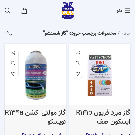
منو
خانه
محصولات برچسب خورده “گاز شستشو”
گاز مبرد فریون R141b
گاز مولتی اکشن R134a
ایسکون صف
نویسکو