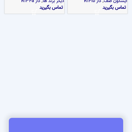
ایسکون صف
,
گاز R141b
دیگر برند ها
,
گاز R134a
تماس بگیرید
تماس بگیرید