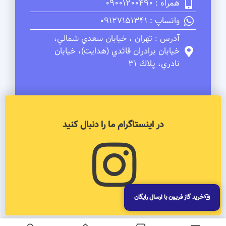
همراه : 09001200490
واتساپ : 09127151341
آدرس : تهران ، خيابان سعدي شمالي،
خيابان برادران قائدي (هدايت)، خيابان
نادري، پلاك 31
در اینستاگرام ما را دنبال کنید
خرید گاز فریون با ارسال رایگان