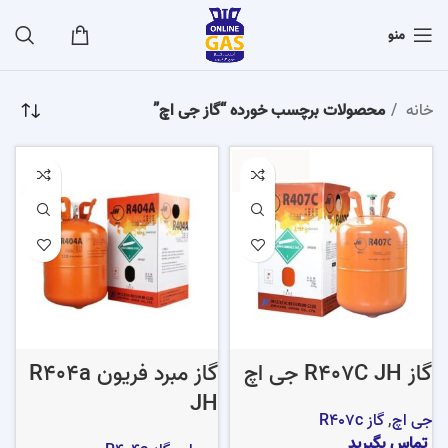
منو
خانه
محصولات برچسب خورده “گاز جی اچ”
گاز R407C JH جی اچ
گاز مبرد فریون R404a
JH
جی اچ
,
گاز R407c
تماس بگیرید