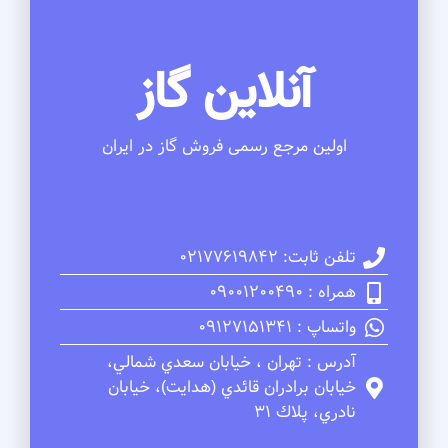
آنلاین گاز
اولین مرجع رسمی فروش گاز در ایران
تلفن ثابت: 02177619842
همراه : 09001200490
واتساپ : 09127151341
آدرس : تهران ، خيابان سعدي شمالي،
خيابان برادران قائدي (هدايت)، خيابان
نادري، پلاك 31