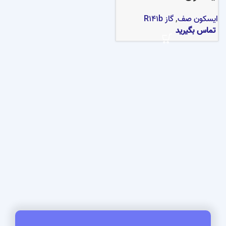
ایسکون صف
,
گاز R141b
تماس بگیرید