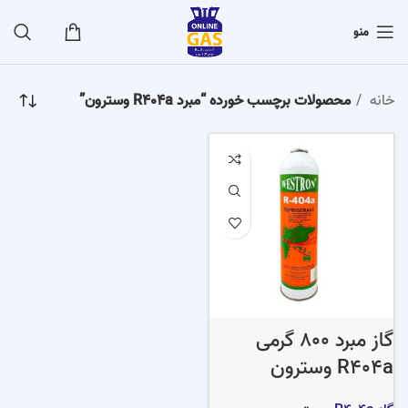
منو
خانه
محصولات برچسب خورده “مبرد R404a وسترون”
گاز مبرد 800 گرمی
R404a وسترون