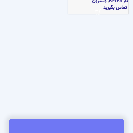
گاز R404a
,
وسترون
تماس بگیرید