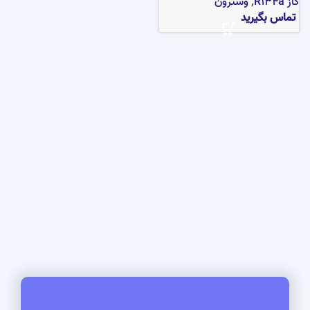
گاز R134a
,
وسترون
تماس بگیرید