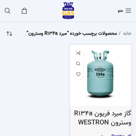
منو
خانه
محصولات برچسب خورده “مبرد R134a وسترون”
گاز مبرد فریون R134a
وسترون WESTRON