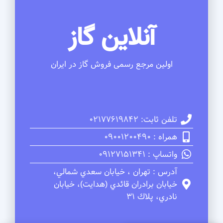
آنلاین گاز
اولین مرجع رسمی فروش گاز در ایران
تلفن ثابت: 02177619842
همراه : 09001200490
واتساپ : 09127151341
آدرس : تهران ، خيابان سعدي شمالي،
خيابان برادران قائدي (هدايت)، خيابان
نادري، پلاك 31