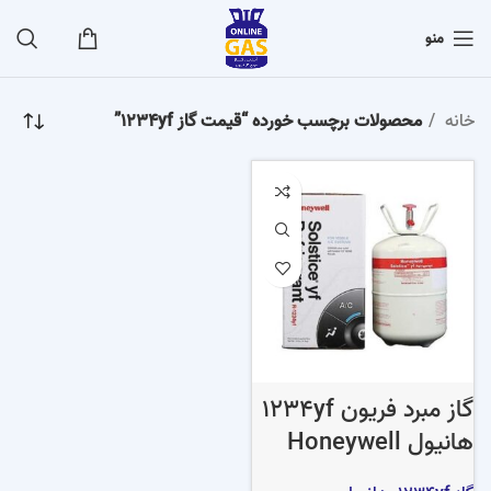
منو
خانه
محصولات برچسب خورده “قیمت گاز 1234yf”
گاز مبرد فریون 1234yf
هانیول Honeywell