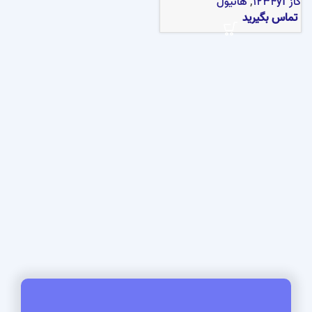
گاز 1234yf
,
هانیول
تماس بگیرید