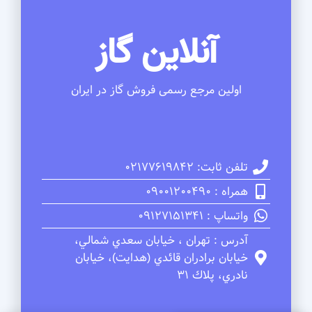
آنلاین گاز
اولین مرجع رسمی فروش گاز در ایران
تلفن ثابت: 02177619842
همراه : 09001200490
واتساپ : 09127151341
آدرس : تهران ، خيابان سعدي شمالي،
خيابان برادران قائدي (هدايت)، خيابان
نادري، پلاك 31