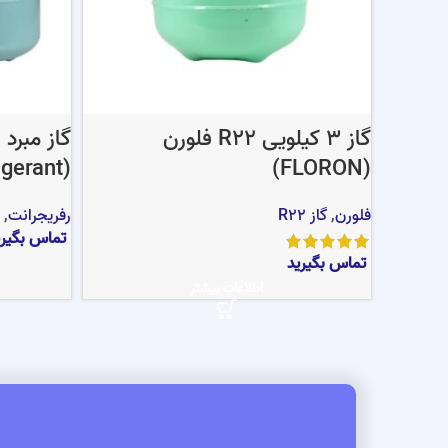
گاز 3 کیلویی R22 فلورن
(refrigerant)
(FLORON)
فلورن
,
گاز R22
رفریجرانت
,
تماس بگیری
تماس بگیرید
اطلاعات بیشتر