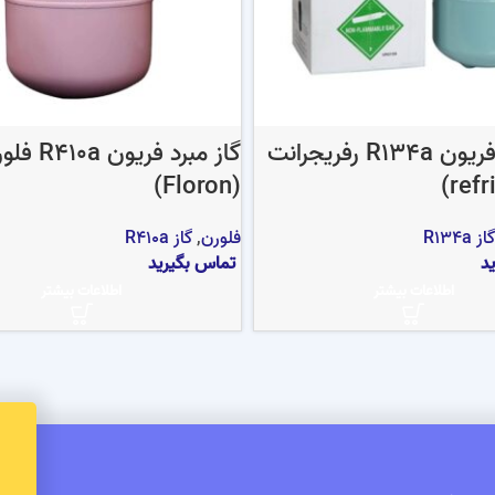
گاز مبرد فریون R134a رفریجرانت
گاز مبرد فریون 0a
(Floron)
گاز R134a
فلورن
,
گاز R410a
د
تماس بگیرید
اطلاعات بیشتر
اطلاعات بیشتر