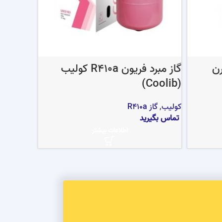
R41 فلورن
گاز مبرد فریون R410a کولیب
(Coolib)
کولیب
,
گاز R410a
تماس بگیرید
اطلاعات بیشتر