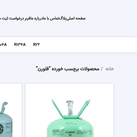
صفحه اصلی
بلاگ
تماس با ما
درباره ما
فرم درخواست ثبت 
04A
R134A
R22
خانه
محصولات برچسب خورده “فلورن”