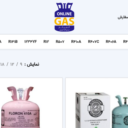
سفارش
A
R141B
1234YF
R12
R507
R410A
R407C
R406A
R4
نمایش
9
12
18