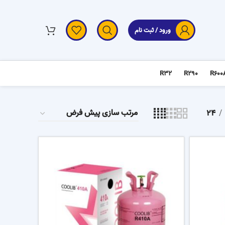
ورود / ثبت نام
R32
R290
R600
24