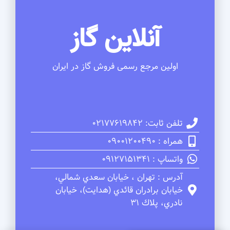
آنلاین گاز
اولین مرجع رسمی فروش گاز در ایران
تلفن ثابت: 02177619842
همراه : 09001200490
واتساپ : 09127151341
آدرس : تهران ، خيابان سعدي شمالي،
خيابان برادران قائدي (هدايت)، خيابان
نادري، پلاك 31