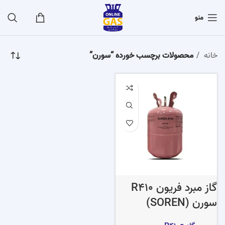
منو
خانه
محصولات برچسب خورده “سورن”
گاز مبرد فریون R410
سورن (SOREN)