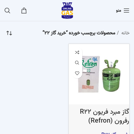
منو
خانه
محصولات برچسب خورده “خرید گاز 22”
گاز مبرد فریون R22
رفرون (Refron)