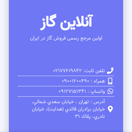
آنلاین گاز
اولین مرجع رسمی فروش گاز در ایران
تلفن ثابت: 02177619842
همراه : 09001200490
واتساپ : 09127151341
آدرس : تهران ، خيابان سعدي شمالي،
خيابان برادران قائدي (هدايت)، خيابان
نادري، پلاك 31