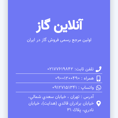
آنلاین گاز
اولین مرجع رسمی فروش گاز در ایران
تلفن ثابت: 02177619842
همراه : 09001200490
واتساپ : 09127151341
آدرس : تهران ، خيابان سعدي شمالي،
خيابان برادران قائدي (هدايت)، خيابان
نادري، پلاك 31