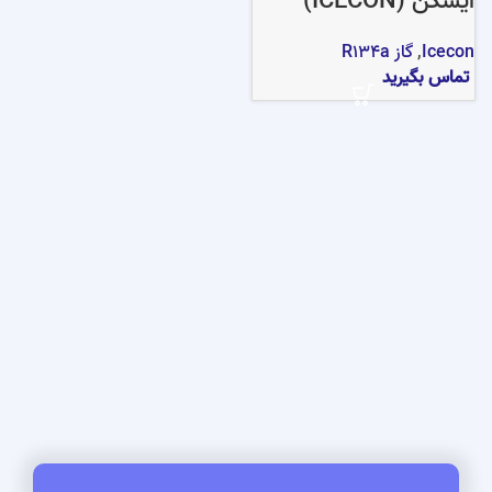
آیسکن (ICECON)
Icecon
,
گاز R134a
تماس بگیرید