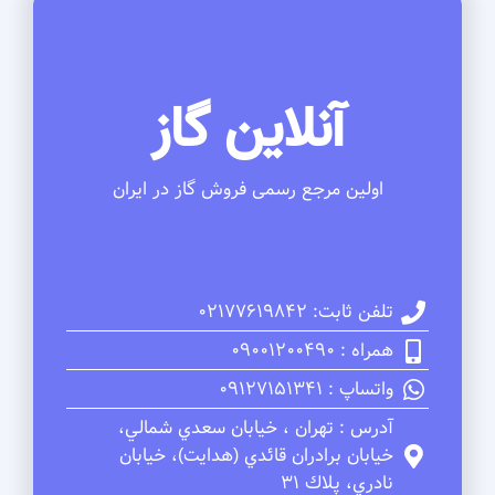
آنلاین گاز
اولین مرجع رسمی فروش گاز در ایران
تلفن ثابت: 02177619842
همراه : 09001200490
واتساپ : 09127151341
آدرس : تهران ، خيابان سعدي شمالي،
خيابان برادران قائدي (هدايت)، خيابان
نادري، پلاك 31