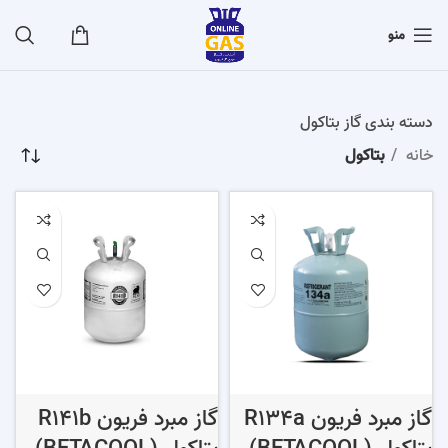
منو
دسته بندی گاز بتاکول
خانه
بتاکول
گاز مبرد فریون R134a
گاز مبرد فریون R141b